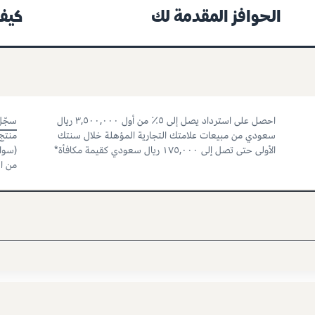
الحوافز المقدمة لك
كيفي
احصل على استرداد يصل إلى ٥٪ من أول ٣,٥٠٠,٠٠٠ ريال
سجّل 
سعودي من مبيعات علامتك التجارية المؤهلة خلال سنتك
الأولى حتى تصل إلى ١٧٥,٠٠٠ ريال سعودي كقيمة مكافأة*
(سواء
من ال