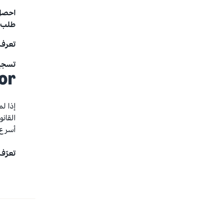
احصل 
طلب ا
تعرف 
تسجيل
or
القان
أسرع 
تعرّف عل