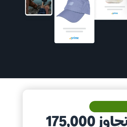
ابدأ مع حوافز تتجاوز ١٧٥,٠٠٠