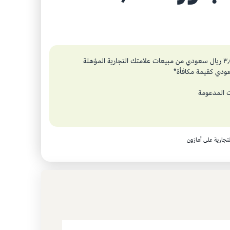
احصل على استرداد يصل إلى ٥٪ من أول ٣,٥٠٠,٠٠٠ ريال سعودي من مبيعات علامتك التجارية المؤهلة
جارية على أمازون