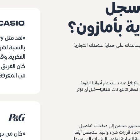
 سجل
ية بأمازون؟
ا يساعدك على حماية علامتك التجارية
الفكرية. وق
كان الفريق ا
من المعرفة و
لإبلاغ عنه باستخدام أدواتنا القوية.
لحظر الانتهاكات تلقائيًا—قبل أن تؤثر
فة محتوى محسّن إلى صفحات تفاصيل
 اتخاذ قرارات شراء واعية. ستحصل أيضًا
 التجارية لتقديم الوفورات التي يحبها