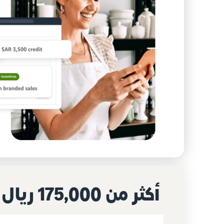
أكثر من ١٧٥,٠٠٠ ريال سعودي كحوافز