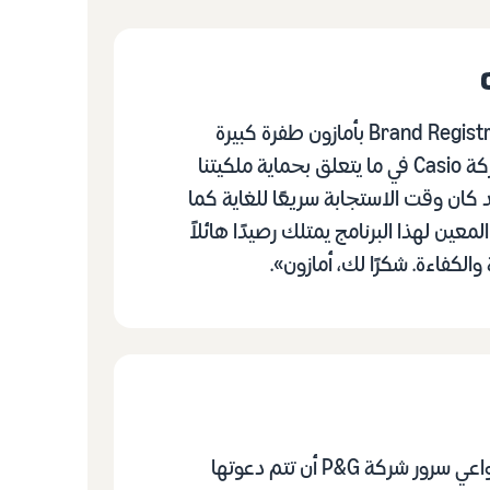
«لقد مثل Brand Registry بأمازون طفرة كبيرة
بالنسبة لشركة Casio في ما يتعلق بحماية ملكيتنا
د كان وقت الاستجابة سريعًا للغاية كما
لمعين لهذا البرنامج يمتلك رصيدًا هائلاً
الكفاءة. شكرًا لك، أمازون».
«كان من دواعي سرور شركة P&G أن تتم دعوتها