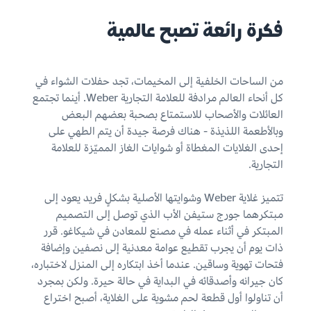
فكرة رائعة تصبح عالمية
من الساحات الخلفية إلى المخيمات، تجد حفلات الشواء في
كل أنحاء العالم مرادفة للعلامة التجارية Weber. أينما تجتمع
العائلات والأصحاب للاستمتاع بصحبة بعضهم البعض
وبالأطعمة اللذيذة - هناك فرصة جيدة أن يتم الطهي على
إحدى الغلايات المغطاة أو شوايات الغاز المميّزة للعلامة
التجارية.
تتميز غلاية Weber وشوايتها الأصلية بشكلٍ فريد يعود إلى
مبتكرهما جورج ستيفن الأب الذي توصل إلى التصميم
المبتكر في أثناء عمله في مصنع للمعادن في شيكاغو. قرر
ذات يوم أن يجرب تقطيع عوامة معدنية إلى نصفين وإضافة
فتحات تهوية وساقين. عندما أخذ ابتكاره إلى المنزل لاختباره،
كان جيرانه وأصدقائه في البداية في حالة حيرة. ولكن بمجرد
أن تناولوا أول قطعة لحم مشوية على الغلاية، أصبح اختراع