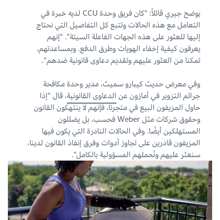
يوضح جيري قائلاً: "كان فريق وحدة CCU لديه خبرة في
التعامل مع هذه الحالات وتتبع كل التفاصيل التي نحتاج
إليها للعثور على هذه الجهات الفاعلة السيئة". "إنهم
يعرفون كيفية إخفاء الهويات وطرق الدفع. وبمساعدتهم،
تمكنا من العثور عليهم وتقديم دعاوى قانونية ضدهم".
وفي معرض حديث كيبارو سميث، مدير وحدة مكافحة
جرائم التزوير في أمازون عن
الدعاوى القانونية
، قال "إذا
حاول المزيفون البيع في متجرنا، فإنهم لا ينتهكون القانون
وحقوق شركات مثل Weber فحسب، بل يضللون
المستهلكين أيضًا. وفي الحالات النادرة التي يكون فيها
المزيفون قادرين على تجاوز أدوات وفرق إنفاذ القانون لدينا،
سنعثر عليهم ونُحملهم المسؤولية بالكامل".