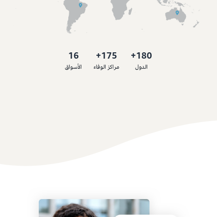
16
175+
180+
الدول
مراكز الوفاء
الأسواق