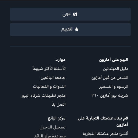
عربى
التقييم
البيع على أمازون
موارد
دليل المبتدئين
الأسئلة الأكثر شيوعاً
الشحن من قبل أمازون
جامعة البائعين
الرسوم و التسعير
الندوات و الفعاليات
شريك بيع أمازون ٣٦٠
متجر تطبيقات شركاء البيع
اتصل بنا
قم ببناء علامتك التجارية على
ﻣرﻛز اﻟﺑﺎﺋﻊ
أمازون
تسجيل الدخول
أنشئ متجر علامتك التجارية
مساعدة ﻣرﻛز اﻟﺑﺎﺋﻊ