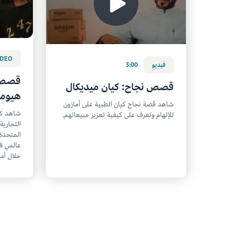
IDEO
فيديو
3:00
قصص ن
قصص نجاح: كيان ميديكال
هيومن
شاهد قصة نجاح كيان الطبية على أمازون
شاهد كي
للإلهام وتعرف على كيفية تعزيز مبيعاتهم.
التجارية
المتحدة
عالمي ف
خلال أما