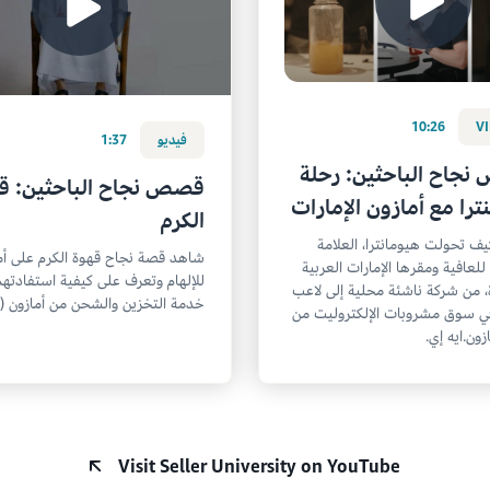
10:26
V
فيديو
1:37
جاح الباحثين: رحلة
قصص نجاح الباحثين: ق
ترا مع أمازون الإمارات
الكرم
ف تحولت هيومانترا، العلامة
شاهد قصة نجاح قهوة الكرم على أم
 للعافية ومقرها الإمارات العربية
للإلهام وتعرف على كيفية استفادته
، من شركة ناشئة محلية إلى لاعب
خدمة التخزين والشحن من أمازون (FBA).
ي سوق مشروبات الإلكتروليت من
زون.ايه إي.
Visit Seller University on YouTube