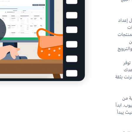
ل إعداد
ات
لمنتجات
ن
ان والترويج
توفر
اعدك
ترنت بثقة
ية من
ى يوتيوب. ابدأ
حيث يبدأ