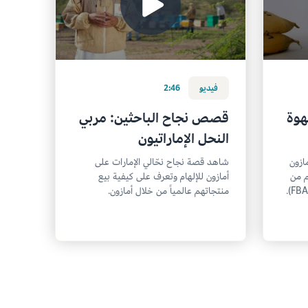
فيديو
2:46
هوة
قصص نجاح الباحثين: مربي
النحل الإماراتيون
ازون
شاهد قصة نجاح نحّالي الإمارات على
م من
أمازون للإلهام وتعرف على كيفية بيع
منتجاتهم عالمياً من خلال أمازون.