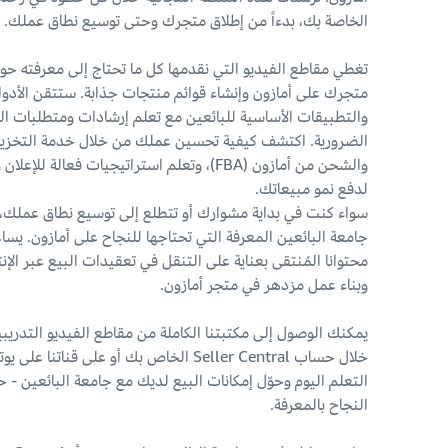
الخاصة بك، بدءاً من إطلاق متجرك وحتى توسيع نطاق عملك.
تغطي مقاطع الفيديو التي نقدمها كل ما تحتاج إلى معرفته حو
متجرك على أمازون وإنشاء قوائم منتجات جذابة. ستتقن الأدو
والتطبيقات الأساسية للبائعين مع تعلم إرشادات ومتطلبات ا
الضرورية. اكتشف كيفية تحسين عملك من خلال خدمة التخزي
والشحن من أمازون (FBA)، وتعلم استراتيجيات فعالة للإعل
لدفع نمو مبيعاتك.
سواء كنت في بداية مشوارك أو تتطلع إلى توسيع نطاق عملك، 
جامعة البائعين المعرفة التي تحتاجها للنجاح على أمازون. يس
محتوانا المُنتقى بعناية على التنقل في تعقيدات البيع عبر الإن
وبناء عمل مزدهر في متجر أمازون.
يمكنك الوصول إلى مكتبتنا الكاملة من مقاطع الفيديو التدريب
خلال حساب Seller Central الخاص بك أو على قناتنا عل
التعلم اليوم وحوّل إمكانات البيع لديك مع جامعة البائعين - 
النجاح بالمعرفة.