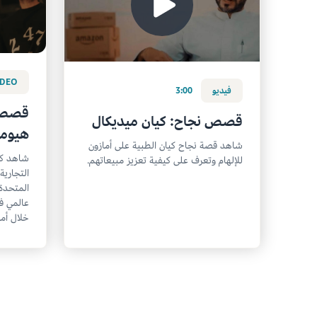
IDEO
فيديو
3:00
قصص ن
قصص نجاح: كيان ميديكال
هيومن
شاهد قصة نجاح كيان الطبية على أمازون
شاهد كي
للإلهام وتعرف على كيفية تعزيز مبيعاتهم.
التجارية
المتحدة
عالمي ف
خلال أما