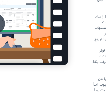
ل إعداد
ات
لمنتجات
ن
ان والترويج
توفر
اعدك
ترنت بثقة
ية من
ى يوتيوب. ابدأ
حيث يبدأ