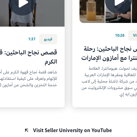
10:26
V
فيديو
1:37
جاح الباحثين: رحلة
قصص نجاح الباحثين: ق
ترا مع أمازون الإمارات
الكرم
ف تحولت هيومانترا، العلامة
شاهد قصة نجاح قهوة الكرم على أم
 للعافية ومقرها الإمارات العربية
للإلهام وتعرف على كيفية استفادته
، من شركة ناشئة محلية إلى لاعب
خدمة التخزين والشحن من أمازون (FBA).
ي سوق مشروبات الإلكتروليت من
زون.ايه إي.
Visit Seller University on YouTube