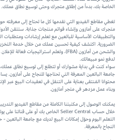
الخاصة بك، بدءاً من إطلاق متجرك وحتى توسيع نطاق عملك.
تغطي مقاطع الفيديو التي نقدمها كل ما تحتاج إلى معرفته حو
متجرك على أمازون وإنشاء قوائم منتجات جذابة. ستتقن الأدو
والتطبيقات الأساسية للبائعين مع تعلم إرشادات ومتطلبات ا
الضرورية. اكتشف كيفية تحسين عملك من خلال خدمة التخزي
والشحن من أمازون (FBA)، وتعلم استراتيجيات فعالة للإعل
لدفع نمو مبيعاتك.
سواء كنت في بداية مشوارك أو تتطلع إلى توسيع نطاق عملك، 
جامعة البائعين المعرفة التي تحتاجها للنجاح على أمازون. يس
محتوانا المُنتقى بعناية على التنقل في تعقيدات البيع عبر الإن
وبناء عمل مزدهر في متجر أمازون.
يمكنك الوصول إلى مكتبتنا الكاملة من مقاطع الفيديو التدريب
خلال حساب Seller Central الخاص بك أو على قناتنا عل
التعلم اليوم وحوّل إمكانات البيع لديك مع جامعة البائعين - 
النجاح بالمعرفة.