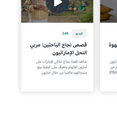
فيديو
2:46
هوة
قصص نجاح الباحثين: مربي
النحل الإماراتيون
ازون
شاهد قصة نجاح نحّالي الإمارات على
م من
أمازون للإلهام وتعرف على كيفية بيع
منتجاتهم عالمياً من خلال أمازون.